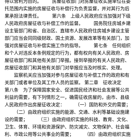
得以营利为目的。 房屋征收部门对房屋征收实施单位在委
托范围内实施的房屋征收与补偿行为负责监督，并对其行为后
果承担法律责任。 第六条 上级人民政府应当加强对下级
人民政府房屋征收与补偿工作的监督。 国务院住房城乡建
设主管部门和省、自治区、直辖市人民政府住房城乡建设主管
部门应当会同同级财政、国土资源、发展改革等有关部门，加
强对房屋征收与补偿实施工作的指导。 第七条 任何组织
和个人对违反本条例规定的行为，都有权向有关人民政府、房
屋征收部门和其他有关部门举报。接到举报的有关人民政府、
房屋征收部门和其他有关部门对举报应当及时核实、处理。
监察机关应当加强对参与房屋征收与补偿工作的政府和有
关部门或者单位及其工作人员的监察。 第二章 征收决定
第八条 为了保障国家安全、促进国民经济和社会发展等公共
利益的需要，有下列情形之一，确需征收房屋的，由市、县级
人民政府作出房屋征收决定： （一）国防和外交的需要；
（二）由政府组织实施的能源、交通、水利等基础设施建
设的需要； （三）由政府组织实施的科技、教育、文化、
卫生、体育、环境和资源保护、防灾减灾、文物保护、社会福
利、市政公用等公共事业的需要； （四）由政府组织实施