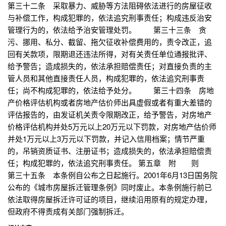
第三十二条 采取暴力、威胁等方法阻碍依法进行的房屋征收
与补偿工作，构成犯罪的，依法追究刑事责任；构成违反治安
管理行为的，依法给予治安管理处罚。 第三十三条 贪
污、挪用、私分、截留、拖欠征收补偿费用的，责令改正，追
回有关款项，限期退还违法所得，对有关责任单位通报批评、
给予警告；造成损失的，依法承担赔偿责任；对直接负责的主
管人员和其他直接责任人员，构成犯罪的，依法追究刑事责
任；尚不构成犯罪的，依法给予处分。 第三十四条 房地
产价格评估机构或者房地产估价师出具虚假或者有重大差错的
评估报告的，由发证机关责令限期改正，给予警告，对房地产
价格评估机构并处5万元以上20万元以下罚款，对房地产估价师
并处1万元以上3万元以下罚款，并记入信用档案；情节严重
的，吊销资质证书、注册证书；造成损失的，依法承担赔偿责
任；构成犯罪的，依法追究刑事责任。 第五章 附 则
第三十五条 本条例自公布之日起施行。2001年6月13日国务院
公布的《城市房屋拆迁管理条例》同时废止。本条例施行前已
依法取得房屋拆迁许可证的项目，继续沿用原有的规定办理，
但政府不得责成有关部门强制拆迁。