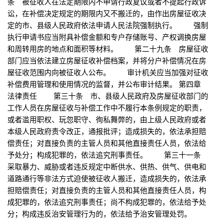
条 被征收人在法定期限内不申请行政复议或者不提起行政诉
讼，在补偿决定规定的期限内又不搬迁的，由作出房屋征收决
定的市、县级人民政府依法申请人民法院强制执行。 强制
执行申请书应当附具补偿金额和专户存储账号、产权调换房屋
和周转用房的地点和面积等材料。 第二十九条 房屋征收
部门应当依法建立房屋征收补偿档案，并将分户补偿情况在房
屋征收范围内向被征收人公布。 审计机关应当加强对征收
补偿费用管理和使用情况的监督，并公布审计结果。 第四章
法律责任 第三十条 市、县级人民政府及房屋征收部门的
工作人员在房屋征收与补偿工作中不履行本条例规定的职责，
或者滥用职权、玩忽职守、徇私舞弊的，由上级人民政府或者
本级人民政府责令改正，通报批评；造成损失的，依法承担赔
偿责任；对直接负责的主管人员和其他直接责任人员，依法给
予处分；构成犯罪的，依法追究刑事责任。 第三十一条
采取暴力、威胁或者违反规定中断供水、供热、供气、供电和
道路通行等非法方式迫使被征收人搬迁，造成损失的，依法承
担赔偿责任；对直接负责的主管人员和其他直接责任人员，构
成犯罪的，依法追究刑事责任；尚不构成犯罪的，依法给予处
分；构成违反治安管理行为的，依法给予治安管理处罚。