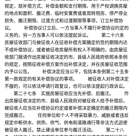
规定，就补偿方式、补偿金额和支付期限、用于产权调换房屋
的地点和面积、搬迁费、临时安置费或者周转用房、停产停业
损失、搬迁期限、过渡方式和过渡期限等事项，订立补偿协
议。 补偿协议订立后，一方当事人不履行补偿协议约定的
义务的，另一方当事人可以依法提起诉讼。 第二十六条
房屋征收部门与被征收人在征收补偿方案确定的签约期限内达
不成补偿协议，或者被征收房屋所有权人不明确的，由房屋征
收部门报请作出房屋征收决定的市、县级人民政府依照本条例
的规定，按照征收补偿方案作出补偿决定，并在房屋征收范围
内予以公告。 补偿决定应当公平，包括本条例第二十五条
第一款规定的有关补偿协议的事项。 被征收人对补偿决定
不服的，可以依法申请行政复议，也可以依法提起行政诉讼。
第二十七条 实施房屋征收应当先补偿、后搬迁。 作
出房屋征收决定的市、县级人民政府对被征收人给予补偿后，
被征收人应当在补偿协议约定或者补偿决定确定的搬迁期限内
完成搬迁。 任何单位和个人不得采取暴力、威胁或者违反
规定中断供水、供热、供气、供电和道路通行等非法方式迫使
被征收人搬迁。禁止建设单位参与搬迁活动。 第二十八