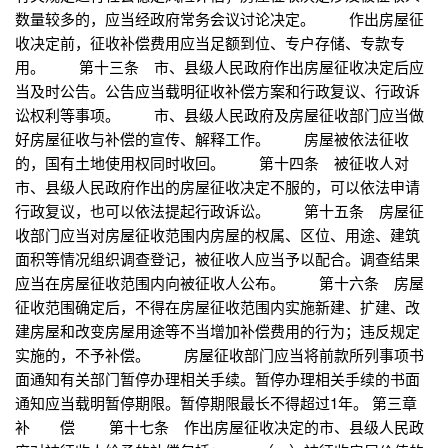
数量较多的，应当经政府常务会议讨论决定。 作出房屋征
收决定前，征收补偿费用应当足额到位、专户存储、专款专
用。 第十三条 市、县级人民政府作出房屋征收决定后应
当及时公告。公告应当载明征收补偿方案和行政复议、行政诉
讼权利等事项。 市、县级人民政府及房屋征收部门应当做
好房屋征收与补偿的宣传、解释工作。 房屋被依法征收
的，国有土地使用权同时收回。 第十四条 被征收人对
市、县级人民政府作出的房屋征收决定不服的，可以依法申请
行政复议，也可以依法提起行政诉讼。 第十五条 房屋征
收部门应当对房屋征收范围内房屋的权属、区位、用途、建筑
面积等情况组织调查登记，被征收人应当予以配合。调查结果
应当在房屋征收范围内向被征收人公布。 第十六条 房屋
征收范围确定后，不得在房屋征收范围内实施新建、扩建、改
建房屋和改变房屋用途等不当增加补偿费用的行为；违反规定
实施的，不予补偿。 房屋征收部门应当将前款所列事项书
面通知有关部门暂停办理相关手续。暂停办理相关手续的书面
通知应当载明暂停期限。暂停期限最长不得超过1年。 第三章
补 偿 第十七条 作出房屋征收决定的市、县级人民政