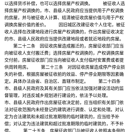
以选择货币补偿，也可以选择房屋产权调换。 被征收人选
择房屋产权调换的，市、县级人民政府应当提供用于产权调换
的房屋，并与被征收人计算、结清被征收房屋价值与用于产权
调换房屋价值的差价。 因旧城区改建征收个人住宅，被征
收人选择在改建地段进行房屋产权调换的，作出房屋征收决定
的市、县级人民政府应当提供改建地段或者就近地段的房屋。
第二十二条 因征收房屋造成搬迁的，房屋征收部门应当
向被征收人支付搬迁费；选择房屋产权调换的，产权调换房屋
交付前，房屋征收部门应当向被征收人支付临时安置费或者提
供周转用房。 第二十三条 对因征收房屋造成停产停业损
失的补偿，根据房屋被征收前的效益、停产停业期限等因素确
定。具体办法由省、自治区、直辖市制定。 第二十四条
市、县级人民政府及其有关部门应当依法加强对建设活动的监
督管理，对违反城乡规划进行建设的，依法予以处理。
市、县级人民政府作出房屋征收决定前，应当组织有关部门依
法对征收范围内未经登记的建筑进行调查、认定和处理。对认
定为合法建筑和未超过批准期限的临时建筑的，应当给予补
偿；对认定为违法建筑和超过批准期限的临时建筑的，不予补
偿。 第二十五条 房屋征收部门与被征收人依照本条例的