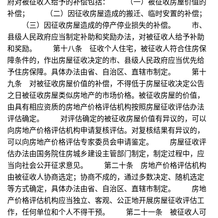
府对被征收人给予的补偿包括： （一）被征收房屋价值的
补偿； （二）因征收房屋造成的搬迁、临时安置的补偿；
（三）因征收房屋造成的停产停业损失的补偿。 市、
县级人民政府应当制定补助和奖励办法，对被征收人给予补助
和奖励。 第十八条 征收个人住宅，被征收人符合住房保
障条件的，作出房屋征收决定的市、县级人民政府应当优先给
予住房保障。具体办法由省、自治区、直辖市制定。 第十
九条 对被征收房屋价值的补偿，不得低于房屋征收决定公告
之日被征收房屋类似房地产的市场价格。被征收房屋的价值，
由具有相应资质的房地产价格评估机构按照房屋征收评估办法
评估确定。 对评估确定的被征收房屋价值有异议的，可以
向房地产价格评估机构申请复核评估。对复核结果有异议的，
可以向房地产价格评估专家委员会申请鉴定。 房屋征收评
估办法由国务院住房城乡建设主管部门制定，制定过程中，应
当向社会公开征求意见。 第二十条 房地产价格评估机构
由被征收人协商选定；协商不成的，通过多数决定、随机选定
等方式确定，具体办法由省、自治区、直辖市制定。 房地
产价格评估机构应当独立、客观、公正地开展房屋征收评估工
作，任何单位和个人不得干预。 第二十一条 被征收人可