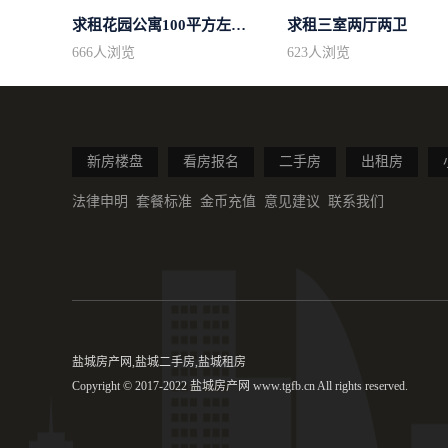
求租花园公寓100平方左右，电梯房
求租三室两厅两卫
666
人浏览
623
人浏览
新房楼盘
看房报名
二手房
出租房
法律申明
套餐标准
金币充值
意见建议
联系我们
盐城房产网,盐城二手房,盐城租房
Copyright © 2017-2022 盐城房产网 www.tgfb.cn All rights reserved.