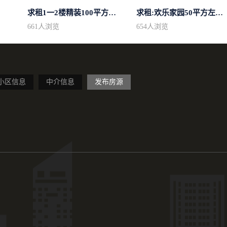
求租1一2楼精装100平方里面基本设备不...
求租:欢乐家园50平方左右的单身公寓廉...
661
人浏览
654
人浏览
小区信息
中介信息
发布房源