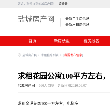
您好，欢迎来到盐城房产网！
请登录
盐城房产网
最新二手房信息
最新出租房信息
首页
新房楼盘
看房报名
盐城房产网
>
求租信息列表
>
[
我要发布信息
]
求租花园公寓100平方左右
盐城房产网
666
人浏览
更新日期2026.08.07
求租金港花园100平方左右，电梯房